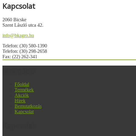
Kapcsolat
2060 Bicske
Szent László utca 42.
info@bkagro.hu
Telefon: (30) 580-1390
Telefon: (30) 298-2658
Fax: (22) 262-341
Navigáció
Főoldal
Termékek
Akciók
Hírek
Bemutatkozás
Kapcsolat
Kapcsolat