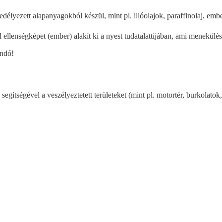
edélyezett alapanyagokból készül, mint pl. illóolajok, paraffinolaj, emb
 ellenségképet (ember) alakít ki a nyest tudatalattijában, ami menekülésre
andó!
ej segítségével a veszélyeztetett területeket (mint pl. motortér, burkola