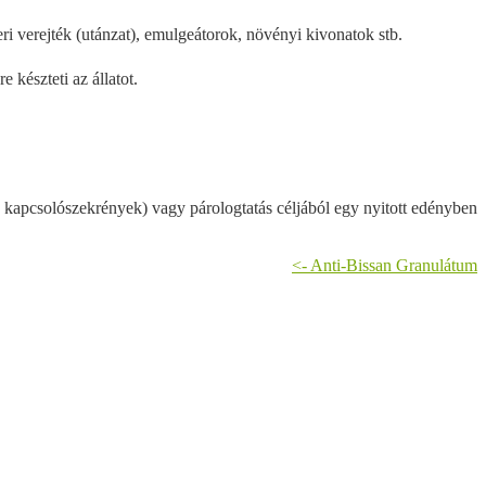
eri verejték (utánzat), emulgeátorok, növényi kivonatok stb.
 készteti az állatot.
tok, kapcsolószekrények) vagy párologtatás céljából egy nyitott edényben
<- Anti-Bissan Granulátum