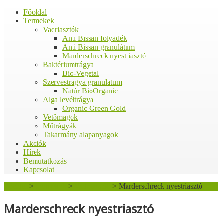
Főoldal
Termékek
Vadriasztók
Anti Bissan folyadék
Anti Bissan granulátum
Marderschreck nyestriasztó
Baktériumtrágya
Bio-Vegetal
Szervestrágya granulátum
Natúr BioOrganic
Alga levéltrágya
Organic Green Gold
Vetőmagok
Műtrágyák
Takarmány alapanyagok
Akciók
Hírek
Bemutatkozás
Kapcsolat
Főoldal
>
Termékek
>
Vadriasztók
>
Marderschreck nyestriasztó
Marderschreck nyestriasztó