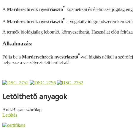
®
A
Marderschreck nyestriasztó
kozmetikai és élelmiszerjogilag eng
®
A
Marderschreck nyestriasztó
a vegetatív idegrendszeren keresztül
A termék biológiailag lebomló, környezetbarát. Használat előtt felráz
Alkalmazás:
®
Fújja be a
Marderschreck nyestriasztó
-val hígítás nélkül a szóróf
helyezze a veszélyeztetett terület alá.
Letölthető anyagok
Anti-Bissan szórólap
Letöltés